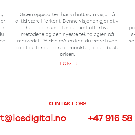
t,
Siden oppstarten har vi hatt som visjon å
er.
alltid være i forkant. Denne visjonen gjør at vi
en
hele tiden ser etter de mest effektive
pr
du
metodene og den nyeste teknologien på
s
med
markedet. På den måten kan du være trygg
se
på at du får det beste produktet, til den beste
prisen.
LES MER
KONTAKT OSS
t@losdigital.no
+47 916 58