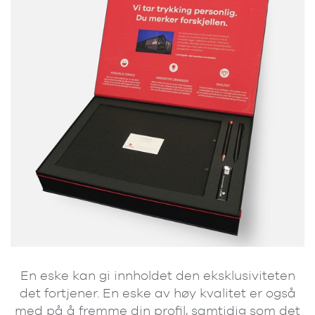
En eske kan gi innholdet den eksklusiviteten
det fortjener. En eske av høy kvalitet er også
med på å fremme din profil, samtidig som det